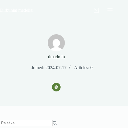
Skip
to
Dirbtiniai medeliai
Krepšelis
content
dmadmin
Joined: 2024-07-17
Articles: 0