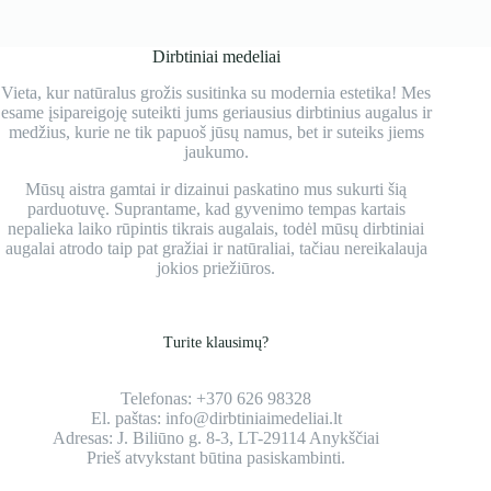
No
results
Dirbtiniai medeliai
Vieta, kur natūralus grožis susitinka su modernia estetika! Mes
esame įsipareigoję suteikti jums geriausius dirbtinius augalus ir
medžius, kurie ne tik papuoš jūsų namus, bet ir suteiks jiems
jaukumo.
Mūsų aistra gamtai ir dizainui paskatino mus sukurti šią
parduotuvę. Suprantame, kad gyvenimo tempas kartais
nepalieka laiko rūpintis tikrais augalais, todėl mūsų dirbtiniai
augalai atrodo taip pat gražiai ir natūraliai, tačiau nereikalauja
jokios priežiūros.
Turite klausimų?
Telefonas:
+370 626 98328
El. paštas:
info@dirbtiniaimedeliai.lt
Adresas:
J. Biliūno g. 8-3, LT-29114 Anykščiai
Prieš atvykstant būtina pasiskambinti.