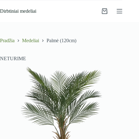
Skip
to
Dirbtiniai medeliai
Krepšelis
content
Pradžia
Medeliai
Palmė (120cm)
NETURIME