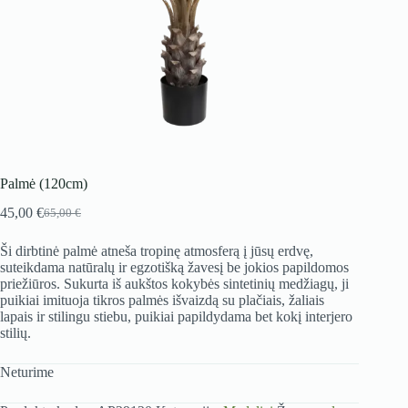
Palmė (120cm)
45,00
€
65,00
€
Original
Current
price
price
Ši dirbtinė palmė atneša tropinę atmosferą į jūsų erdvę,
was:
is:
suteikdama natūralų ir egzotišką žavesį be jokios papildomos
65,00 €.
45,00 €.
priežiūros. Sukurta iš aukštos kokybės sintetinių medžiagų, ji
puikiai imituoja tikros palmės išvaizdą su plačiais, žaliais
lapais ir stilingu stiebu, puikiai papildydama bet kokį interjero
stilių.
Neturime