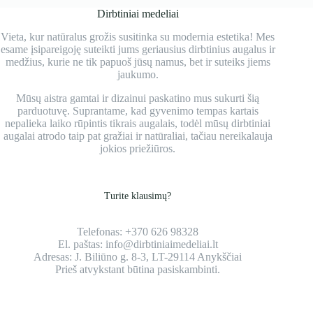
Dirbtiniai medeliai
Vieta, kur natūralus grožis susitinka su modernia estetika! Mes
esame įsipareigoję suteikti jums geriausius dirbtinius augalus ir
medžius, kurie ne tik papuoš jūsų namus, bet ir suteiks jiems
jaukumo.
Mūsų aistra gamtai ir dizainui paskatino mus sukurti šią
parduotuvę. Suprantame, kad gyvenimo tempas kartais
nepalieka laiko rūpintis tikrais augalais, todėl mūsų dirbtiniai
augalai atrodo taip pat gražiai ir natūraliai, tačiau nereikalauja
jokios priežiūros.
Turite klausimų?
Telefonas:
+370 626 98328
El. paštas:
info@dirbtiniaimedeliai.lt
Adresas:
J. Biliūno g. 8-3, LT-29114 Anykščiai
Prieš atvykstant būtina pasiskambinti.