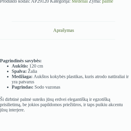
Produkto kodas:
AP29120
Kategorija:
Medeliai
Žyma:
palme
Aprašymas
Pagrindinės savybės:
Aukštis:
120 cm
Spalva:
Žalia
Medžiaga:
Aukštos kokybės plastikas, kuris atrodo natūraliai ir
yra patvarus
Pagrindas:
Sodo vazonas
Ši dirbtinė palmė suteiks jūsų erdvei elegantišką ir egzotišką
prisilietimą, be jokios papildomos priežiūros, ir taps puikiu akcentu
jūsų interjere.