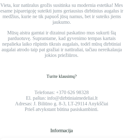
Vieta, kur natūralus grožis susitinka su modernia estetika! Mes
esame įsipareigoję suteikti jums geriausius dirbtinius augalus ir
medžius, kurie ne tik papuoš jūsų namus, bet ir suteiks jiems
jaukumo.
Mūsų aistra gamtai ir dizainui paskatino mus sukurti šią
parduotuvę. Suprantame, kad gyvenimo tempas kartais
nepalieka laiko rūpintis tikrais augalais, todėl mūsų dirbtiniai
augalai atrodo taip pat gražiai ir natūraliai, tačiau nereikalauja
jokios priežiūros.
Turite klausimų?
Telefonas:
+370 626 98328
El. paštas:
info@dirbtiniaimedeliai.lt
Adresas:
J. Biliūno g. 8-3, LT-29114 Anykščiai
Prieš atvykstant būtina pasiskambinti.
Informacija