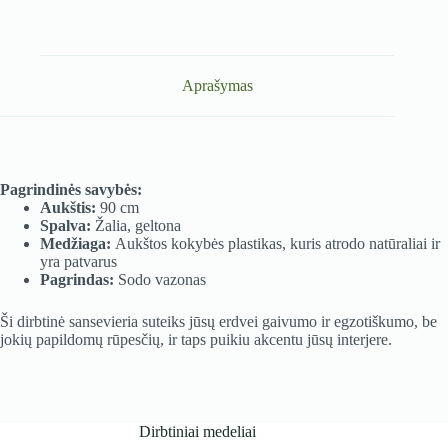
Aprašymas
Pagrindinės savybės:
Aukštis:
90 cm
Spalva:
Žalia, geltona
Medžiaga:
Aukštos kokybės plastikas, kuris atrodo natūraliai ir
yra patvarus
Pagrindas:
Sodo vazonas
Ši dirbtinė sansevieria suteiks jūsų erdvei gaivumo ir egzotiškumo, be
jokių papildomų rūpesčių, ir taps puikiu akcentu jūsų interjere.
Dirbtiniai medeliai