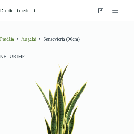
Skip
to
Dirbtiniai medeliai
Krepšelis
content
Pradžia
Augalai
Sansevieria (90cm)
NETURIME