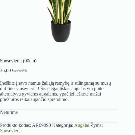
Sansevieria (90cm)
35,00
€
50,00
€
Original
Current
price
price
Įneškite į savo namus žaliąją ramybę ir stilingumą su mūsų
was:
is:
dirbtine sansevierija! Šis elegantiškas augalas yra puiki
50,00 €.
35,00 €.
alternatyva gyviems augalams, ypač jei ieškote mažai
priežiūros reikalaujančio sprendimo.
Neturime
Produkto kodas:
AR09090
Kategorija:
Augalai
Žyma:
Sansevieria