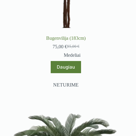
Bugenvilija (183cm)
75,00
€
95,00
€
Original
Current
price
price
Medeliai
was:
is:
95,00 €.
75,00 €.
Daugiau
NETURIME