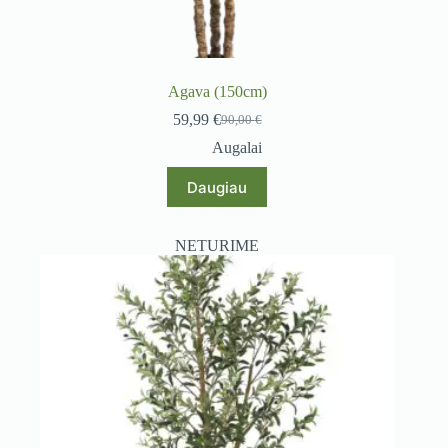
Agava (150cm)
59,99
€
90,00
€
Original
Current
price
price
Augalai
was:
is:
90,00 €.
59,99 €.
Daugiau
NETURIME