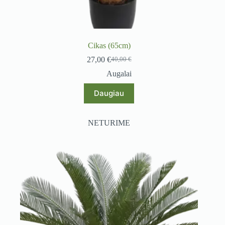
Cikas (65cm)
27,00
€
40,00
€
Original
Current
price
price
Augalai
was:
is:
40,00 €.
27,00 €.
Daugiau
NETURIME