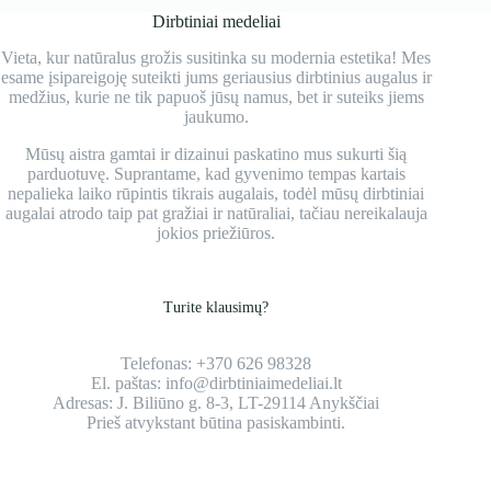
Dirbtiniai medeliai
Vieta, kur natūralus grožis susitinka su modernia estetika! Mes
esame įsipareigoję suteikti jums geriausius dirbtinius augalus ir
medžius, kurie ne tik papuoš jūsų namus, bet ir suteiks jiems
jaukumo.
Mūsų aistra gamtai ir dizainui paskatino mus sukurti šią
parduotuvę. Suprantame, kad gyvenimo tempas kartais
nepalieka laiko rūpintis tikrais augalais, todėl mūsų dirbtiniai
augalai atrodo taip pat gražiai ir natūraliai, tačiau nereikalauja
jokios priežiūros.
Turite klausimų?
Telefonas:
+370 626 98328
El. paštas:
info@dirbtiniaimedeliai.lt
Adresas:
J. Biliūno g. 8-3, LT-29114 Anykščiai
Prieš atvykstant būtina pasiskambinti.