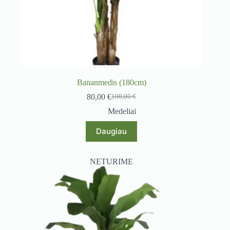
Bananmedis (180cm)
80,00
€
100,00
€
Original
Current
price
price
Medeliai
was:
is:
100,00 €.
80,00 €.
Daugiau
NETURIME