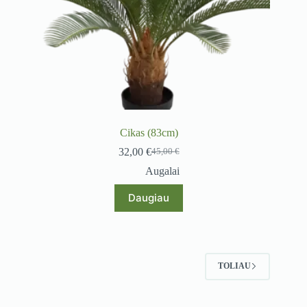
Cikas (83cm)
32,00
€
45,00
€
Original
Current
price
price
Augalai
was:
is:
45,00 €.
32,00 €.
Daugiau
TOLIAU