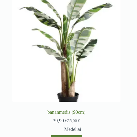
bananmedis (90cm)
39,99
€
55,00
€
Original
Current
price
price
Medeliai
was:
is: