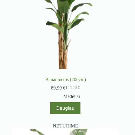
Bananmedis (200cm)
89,99
€
125,00
€
Original
Current
price
price
Medeliai
was:
is:
125,00 €.
89,99 €.
Daugiau
NETURIME