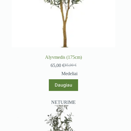
Alyvmedis (175cm)
65,00
€
85,00
€
Original
Current
price
price
Medeliai
was:
is:
85,00 €.
65,00 €.
Daugiau
NETURIME