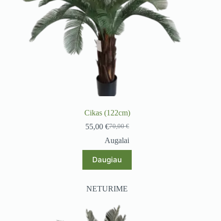
Cikas (122cm)
55,00
€
70,00
€
Original
Current
price
price
Augalai
was:
is:
70,00 €.
55,00 €.
Daugiau
NETURIME