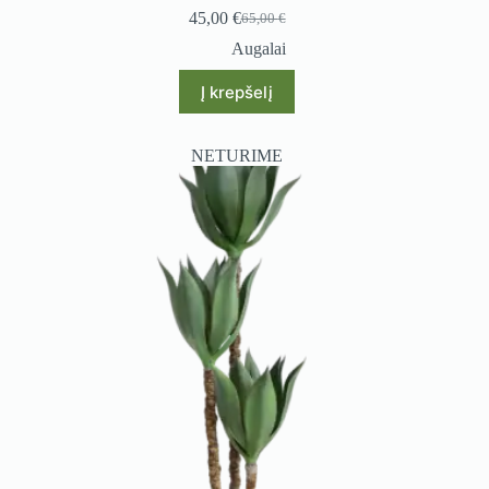
45,00
€
65,00
€
Original
Current
price
price
Augalai
was:
is:
65,00 €.
45,00 €.
Į krepšelį
NETURIME