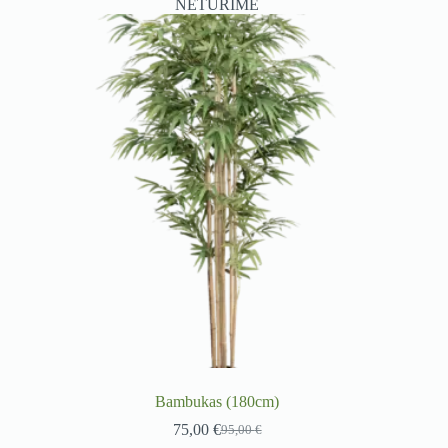
NETURIME
Bambukas (180cm)
75,00
€
95,00
€
Original
Current