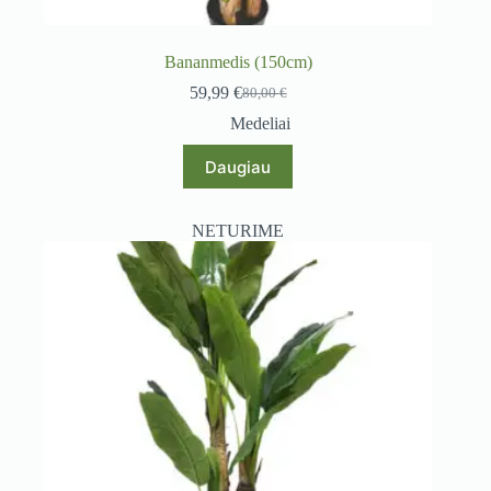
Bananmedis (150cm)
59,99
€
80,00
€
Original
Current
price
price
Medeliai
was:
is:
80,00 €.
59,99 €.
Daugiau
NETURIME