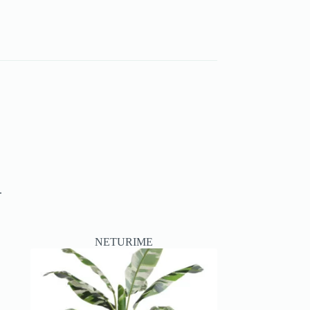
.
NETURIME