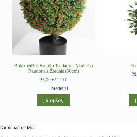
Buksmedžio Rutulio Topiarinis Medis su
Fik
Raudonais Žiedais (50cm)
29
35,00
€
50,00
€
Original
Current
price
price
Medeliai
was:
is:
50,00 €.
35,00 €.
Į krepšelį
Dirbtiniai medeliai