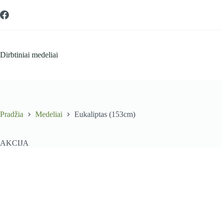
Skip
to
content
Dirbtiniai medeliai
Pradžia
Medeliai
Eukaliptas (153cm)
AKCIJA