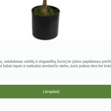
dvę, suteikdamas subtilų ir elegantišką žavesį be jokios papildomos priež
 žaliais lapais ir natūraliai atrodančiu stiebu, kuris puikiai dera bet kok
Į krepšelį