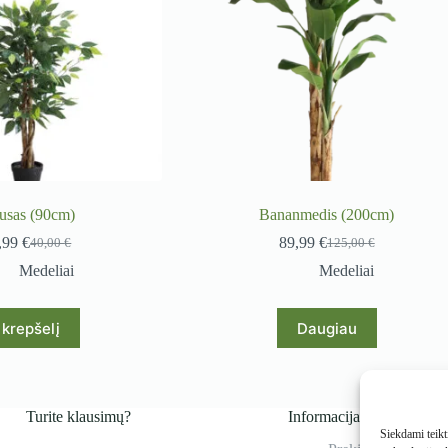
usas (90cm)
Bananmedis (200cm)
,99
€
89,99
€
40,00
€
125,00
€
Original
Current
Original
Current
price
price
price
price
Medeliai
Medeliai
was:
is:
was:
is:
40,00 €.
29,99 €.
125,00 €.
89,99 €.
Į krepšelį
Daugiau
Turite klausimų?
Informacija
Siekdami teikti