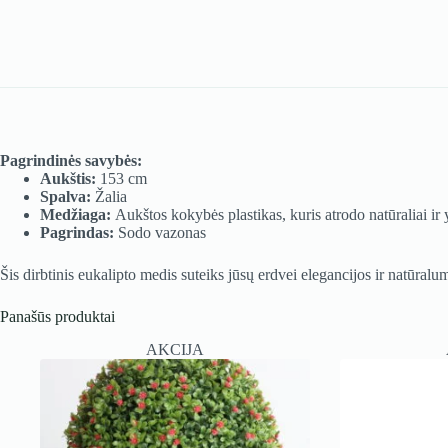
Pagrindinės savybės:
Aukštis:
153 cm
Spalva:
Žalia
Medžiaga:
Aukštos kokybės plastikas, kuris atrodo natūraliai ir 
Pagrindas:
Sodo vazonas
Šis dirbtinis eukalipto medis suteiks jūsų erdvei elegancijos ir natūralu
Panašūs produktai
AKCIJA