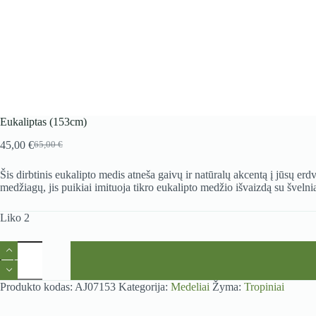
Eukaliptas (153cm)
45,00
€
65,00
€
Original
Current
price
price
Šis dirbtinis eukalipto medis atneša gaivų ir natūralų akcentą į jūsų er
was:
is:
medžiagų, jis puikiai imituoja tikro eukalipto medžio išvaizdą su švelniai
65,00 €.
45,00 €.
Liko 2
produkto
kiekis:
Eukaliptas
(153cm)
Produkto kodas:
AJ07153
Kategorija:
Medeliai
Žyma:
Tropiniai