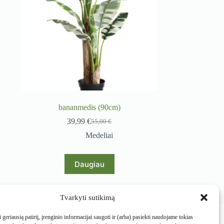
bananmedis (90cm)
39,99
€
55,00
€
Original
Current
price
price
Medeliai
was:
is:
55,00 €.
39,99 €.
Daugiau
Tvarkyti sutikimą
Prekės
 geriausią patirtį, įrenginio informacijai saugoti ir (arba) pasiekti naudojame tokias